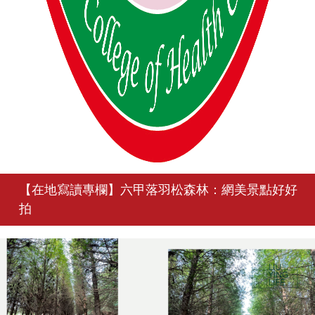
【在地寫讀專欄】六甲落羽松森林：網美景點好好
拍