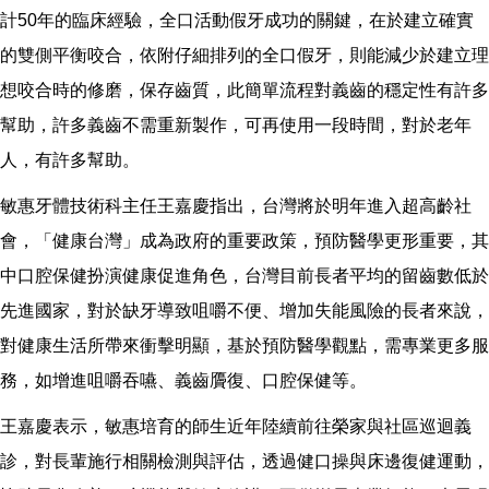
計50年的臨床經驗，全口活動假牙成功的關鍵，在於建立確實
的雙側平衡咬合，依附仔細排列的全口假牙，則能減少於建立理
想咬合時的修磨，保存齒質，此簡單流程對義齒的穩定性有許多
幫助，許多義齒不需重新製作，可再使用一段時間，對於老年
人，有許多幫助。
敏惠牙體技術科主任王嘉慶指出，台灣將於明年進入超高齡社
會，「健康台灣」成為政府的重要政策，預防醫學更形重要，其
中口腔保健扮演健康促進角色，台灣目前長者平均的留齒數低於
先進國家，對於缺牙導致咀嚼不便、增加失能風險的長者來說，
對健康生活所帶來衝擊明顯，基於預防醫學觀點，需專業更多服
務，如增進咀嚼吞嚥、義齒贗復、口腔保健等。
王嘉慶表示，敏惠培育的師生近年陸續前往榮家與社區巡迴義
診，對長輩施行相關檢測與評估，透過健口操與床邊復健運動，