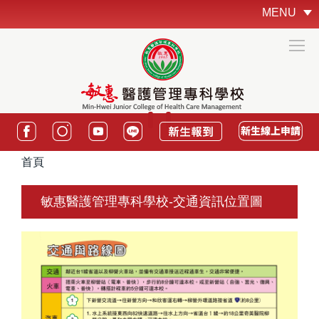
跳
MENU
到
主
要
內
容
區
:::
首頁
敏惠醫護管理專科學校-交通資訊位置圖