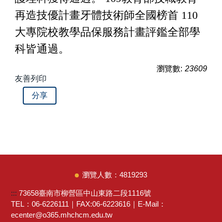
再造技優計畫牙體技術師全國榜首 110
大專院校教學品保服務計畫評鑑全部學
科皆通過。
瀏覽數:
23609
友善列印
分享
4
8
1
9
2
9
3
:::
73658臺南市柳營區中山東路二段1116號
TEL：06-6226111｜FAX:06-6223616｜E-Mail：
ecenter@o365.mhchcm.edu.tw