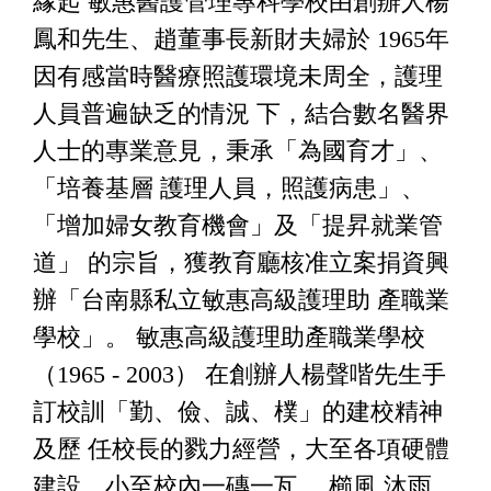
緣起 敏惠醫護管理專科學校由創辦人楊
鳳和先生、趙董事長新財夫婦於 1965年
因有感當時醫療照護環境未周全，護理
人員普遍缺乏的情況 下，結合數名醫界
人士的專業意見，秉承「為國育才」、
「培養基層 護理人員，照護病患」、
「增加婦女教育機會」及「提昇就業管
道」 的宗旨，獲教育廳核准立案捐資興
辦「台南縣私立敏惠高級護理助 產職業
學校」。 敏惠高級護理助產職業學校
（1965 - 2003） 在創辦人楊聲喈先生手
訂校訓「勤、儉、誠、樸」的建校精神
及歷 任校長的戮力經營，大至各項硬體
建設，小至校內一磚一瓦 ，櫛風 沐雨，