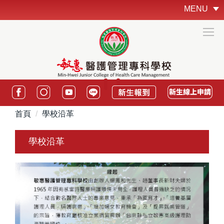
跳
MENU
到
主
要
內
容
區
:::
首頁
學校沿革
學校沿革