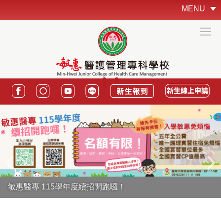
跳
MENU
到
主
要
內
容
區
敏惠醫專 115學年度續招開跑囉！