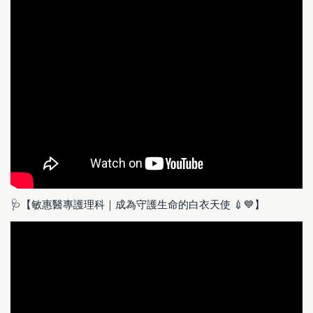
🩺【敏惠醫專護理科｜成為守護生命的白衣天使 💉💙】