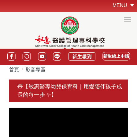
跳
MENU
到
主
要
內
容
區
:::
首頁
影音專區
🧸【敏惠醫專幼兒保育科｜用愛陪伴孩子成
長的每一步 ✨】