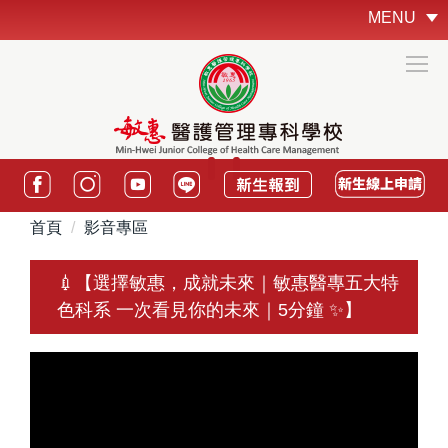
跳
MENU
到
主
要
內
容
區
:::
首頁
影音專區
💉【選擇敏惠，成就未來｜敏惠醫專五大特
色科系 一次看見你的未來｜5分鐘 ✨】