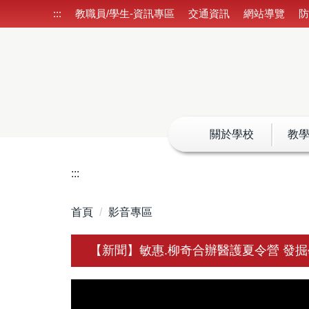
跳
:::
教職員/學生-資訊專區
交通資訊
網站導覽
到
主
要
內
容
區
關於學校
教
:::
首頁
影音專區
【新聞】敏惠.柳奇合辦醫護夏令營 發