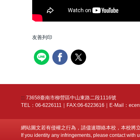
友善列印
:::
73658臺南市柳營區中山東路二段1116號
TEL：06-6226111｜FAX:06-6223616｜E-Mail：ecent
網站圖文若有侵權之行為，請儘速聯絡本校，本校將
If you identity any infringements, please contact wit