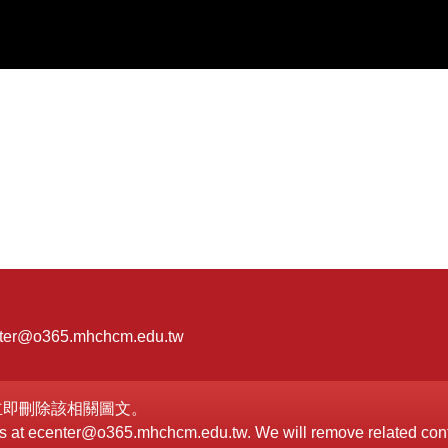
er@o365.mhchcm.edu.tw
立即刪除該相關圖文。
h us at ecenter@o365.mhchcm.edu.tw. We will remove related con