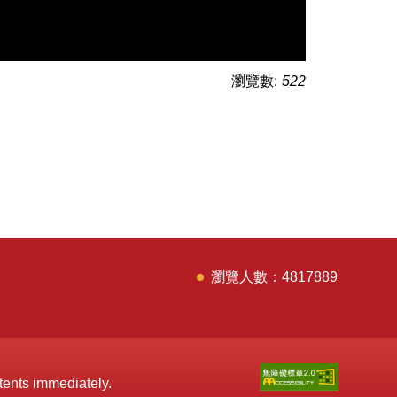
瀏覽數:
522
4
8
1
7
8
8
9
tents immediately.