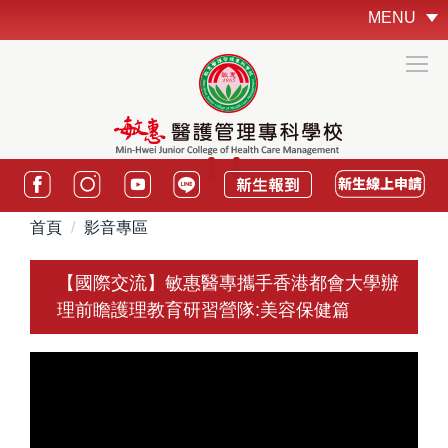
跳
MENU
到
主
要
內
容
區
:::
首頁
影音專區
【國際交流】敏惠醫專攜手香港都會大學辦
理前瞻護理教育研習營隊:美容保健篇