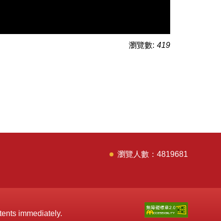
瀏覽數:
419
4
8
1
9
6
8
1
tents immediately.