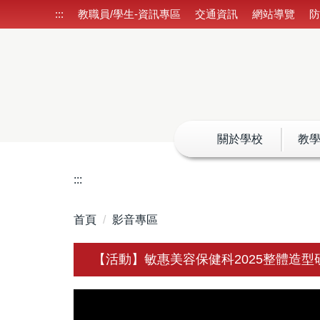
跳
:::
教職員/學生-資訊專區
交通資訊
網站導覽
到
主
要
內
容
區
關於學校
教
:::
首頁
影音專區
【活動】敏惠美容保健科2025整體造型