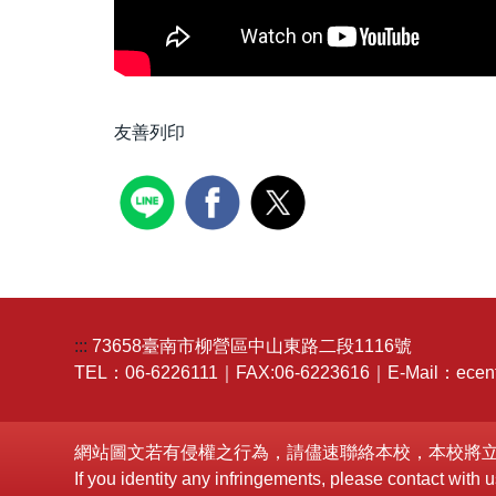
友善列印
:::
73658臺南市柳營區中山東路二段1116號
TEL：06-6226111｜FAX:06-6223616｜E-Mail：ecent
網站圖文若有侵權之行為，請儘速聯絡本校，本校將
If you identity any infringements, please contact wit