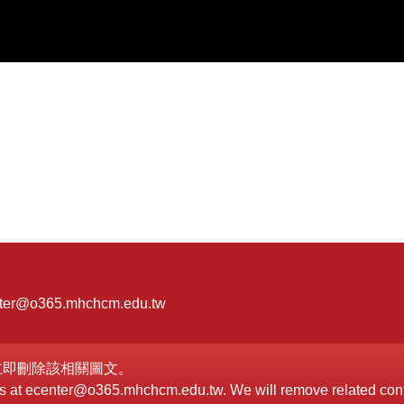
er@o365.mhchcm.edu.tw
立即刪除該相關圖文。
h us at ecenter@o365.mhchcm.edu.tw. We will remove related con