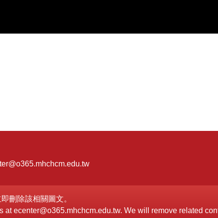
er@o365.mhchcm.edu.tw
立即刪除該相關圖文。
h us at ecenter@o365.mhchcm.edu.tw. We will remove related con