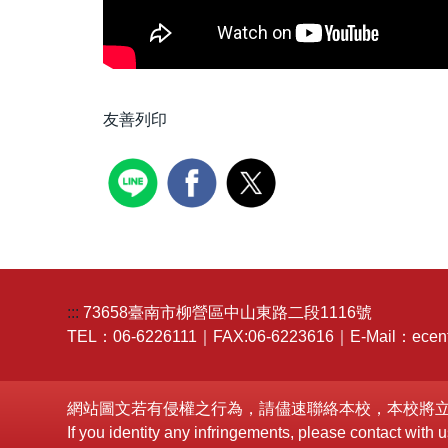
友善列印
:::
73658臺南市柳營區中山東路二段1116號
TEL：06-6226111｜FAX:06-6223616｜E-Mail：ecent
網站圖文若有侵權之行為，請儘速聯絡本校，本校將
If you identity any infringements, please contact wit