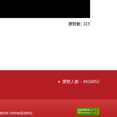
瀏覽數:
315
4
8
1
6
8
5
2
tents immediately.