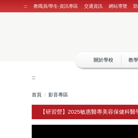
跳
:::
教職員/學生-資訊專區
交通資訊
網站導覽
到
主
要
內
容
區
關於學校
教
:::
首頁
影音專區
【研習營】2025敏惠醫專美容保健科醫