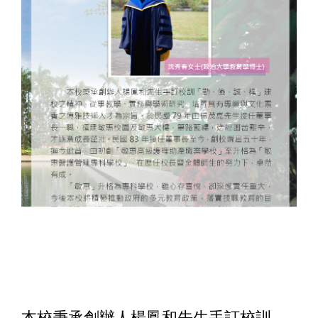
本校秉承創辦人楊鳳和先生手訂校訓