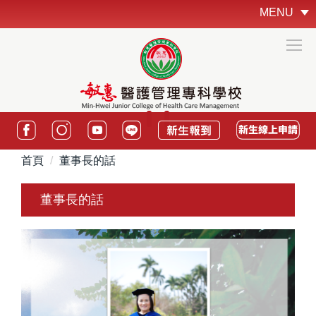
跳
MENU
到
主
要
內
容
區
:::
首頁
董事長的話
董事長的話