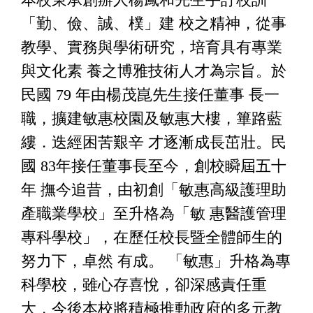
「勤、儉、誠、樸」建 校之精神，從事
教學、實務與學術研究，培育具有專業
與文化素 養之博雅技術人才為宗旨。於
民國 79 年由楊茂崑先生接任董事 長一
職，擴建敏惠校園及敏惠大樓，篳路藍
縷．迭經困苦艱辛 才逐漸成長茁壯。民
國 83年接任董事長至今，創校瞬屆五十
年 撫今追昔，由初創「敏惠高級護理助
產職業學校」至升格為「敏 惠醫護管理
專科學校」，在歷任校長暨全體師生的
努力下，卓然 有成。 「敏惠」升格為專
科學校，雖心存喜悅，卻深感責任重
大，今後本校將積極推動政府的多元教