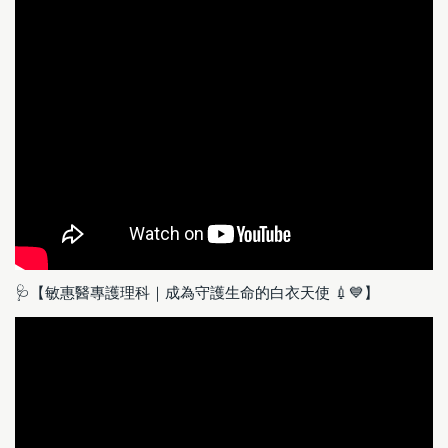
🩺【敏惠醫專護理科｜成為守護生命的白衣天使 💉💙】