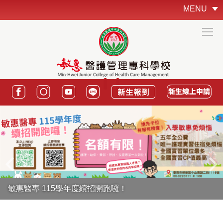
跳
MENU
到
主
要
內
容
區
敏惠醫專 115學年度續招開跑囉！