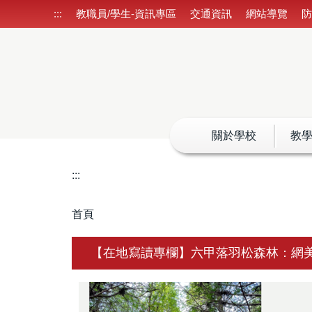
跳
:::
教職員/學生-資訊專區
交通資訊
網站導覽
到
主
要
內
容
區
關於學校
教
:::
首頁
【在地寫讀專欄】六甲落羽松森林：網