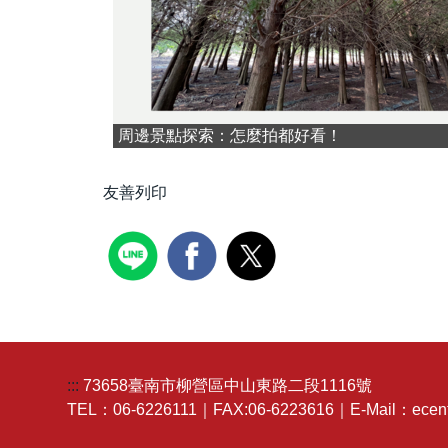
周邊景點探索：怎麼拍都好看！
友善列印
:::
73658臺南市柳營區中山東路二段1116號
TEL：06-6226111｜FAX:06-6223616｜E-Mail：ecent