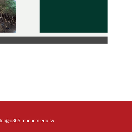
er@o365.mhchcm.edu.tw