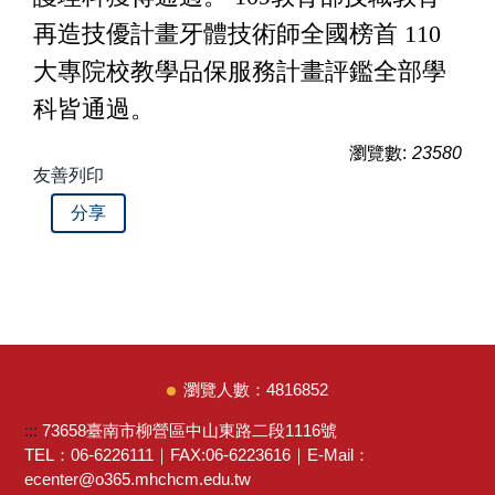
再造技優計畫牙體技術師全國榜首 110
大專院校教學品保服務計畫評鑑全部學
科皆通過。
瀏覽數:
23580
友善列印
分享
4
8
1
6
8
5
2
:::
73658臺南市柳營區中山東路二段1116號
TEL：06-6226111｜FAX:06-6223616｜E-Mail：
ecenter@o365.mhchcm.edu.tw