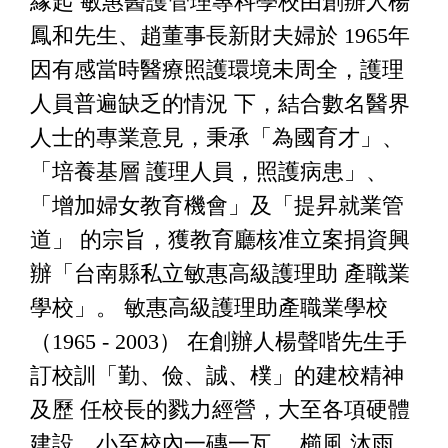
緣起 敏惠醫護管理專科學校由創辦人楊
鳳和先生、趙董事長新財夫婦於 1965年
因有感當時醫療照護環境未周全，護理
人員普遍缺乏的情況 下，結合數名醫界
人士的專業意見，秉承「為國育才」、
「培養基層 護理人員，照護病患」、
「增加婦女教育機會」及「提昇就業管
道」 的宗旨，獲教育廳核准立案捐資興
辦「台南縣私立敏惠高級護理助 產職業
學校」。 敏惠高級護理助產職業學校
（1965 - 2003） 在創辦人楊聲喈先生手
訂校訓「勤、儉、誠、樸」的建校精神
及歷 任校長的戮力經營，大至各項硬體
建設，小至校內一磚一瓦 ，櫛風 沐雨，