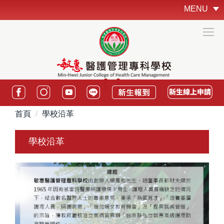
跳
MENU
到
主
要
內
容
區
:::
首頁
學校沿革
學校沿革